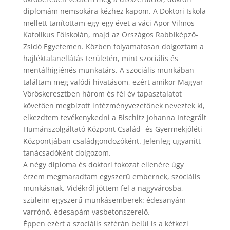
diplomám nemsokára kézhez kapom. A Doktori Iskola
mellett tanítottam egy-egy évet a váci Apor Vilmos
Katolikus Főiskolán, majd az Országos Rabbiképző-
Zsidó Egyetemen. Közben folyamatosan dolgoztam a
hajléktalanellátás területén, mint szociális és
mentálhigiénés munkatárs. A szociális munkában
találtam meg valódi hivatásom, ezért amikor Magyar
Vöröskeresztben három és fél év tapasztalatot
követően megbízott intézményvezetőnek neveztek ki,
elkezdtem tevékenykedni a Bischitz Johanna Integrált
Humánszolgáltató Központ Család- és Gyermekjóléti
Központjában családgondozóként. Jelenleg ugyanitt
tanácsadóként dolgozom.
A négy diploma és doktori fokozat ellenére úgy
érzem megmaradtam egyszerű embernek, szociális
munkásnak. Vidékről jöttem fel a nagyvárosba,
szüleim egyszerű munkásemberek: édesanyám
varrónő, édesapám vasbetonszerelő.
Éppen ezért a szociális szférán belül is a kétkezi