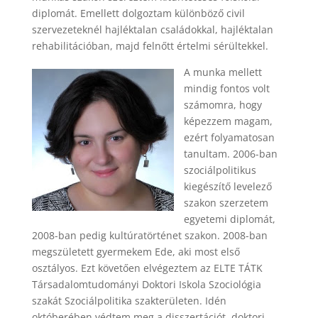
diplomát. Emellett dolgoztam különböző civil
szervezeteknél hajléktalan családokkal, hajléktalan
rehabilitációban, majd felnőtt értelmi sérültekkel.
A munka mellett
mindig fontos volt
számomra, hogy
képezzem magam,
ezért folyamatosan
tanultam. 2006-ban
szociálpolitikus
kiegészítő levelező
szakon szerzetem
egyetemi diplomát,
2008-ban pedig kultúratörténet szakon. 2008-ban
megszületett gyermekem Ede, aki most első
osztályos. Ezt követően elvégeztem az ELTE TÁTK
Társadalomtudományi Doktori Iskola Szociológia
szakát Szociálpolitika szakterületen. Idén
októberében védtem meg a disszertációt, doktori