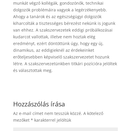
munkát végző kollégák, gondozónők, technikai
dolgozók problémáira vagyok a legérzékenyebb.
Ahogy a tanárok és az egészségügyi dolgozók
kiharcolták a tisztességes bérezést nekünk is jogunk
van ehhez. A szakszervezetek eddigi próbálkozásai
kudarcot vallottak, illetve nem hoztak elég
eredményt, ezért döntöttünk úgy, hogy egy új,
dinamikus, az eddigieknél az érdekeinket
erőteljesebben képviselő szakszervezetet hozunk
létre. A szakszervezetünkben titkári pozícióra jelöltek
és választottak meg.
Hozzászólás írása
Az e-mail címet nem tesszük közzé.
A kötelező
mezőket
*
karakterrel jelöltük