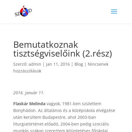
Bemutatkoznak
tisztségviselőink (2.rész)
Szerző:
admin
|
jan 11, 2016
|
Blog
|
Nincsenek
hozzászólások
2016. január 11.
Flaskár Melinda
vagyok, 1981-ben születtem
Bonyhádon. Az általános és a középiskola elvégzése
után kerültem Budapestre, ahol 2003-ban
liturgiatörténet-előadó, 2004-ben pedig szociális
munkás szakon szereztem kitüntetéses főiskolai