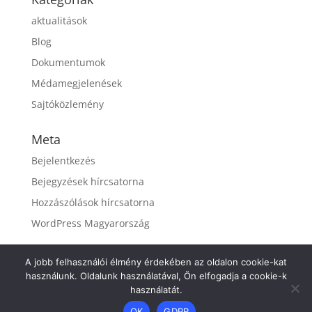
aktualitások
Blog
Dokumentumok
Médamegjelenések
Sajtóközlemény
Meta
Bejelentkezés
Bejegyzések hírcsatorna
Hozzászólások hírcsatorna
WordPress Magyarország
A jobb felhasználói élmény érdekében az oldalon cookie-kat
használunk. Oldalunk használatával, Ön elfogadja a cookie-k
használatát.
OK
GDPR