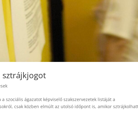
 sztrájkjogot
ések
a szociális ágazatot képviselő szakszervezetek listáját a
okról, csak közben elmúlt az utolsó időpont is, amikor sztrájkolhat