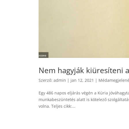
Nem hagyják kiüresíteni a
Szerző:
admin
|
jan 12, 2021
|
Médamegjelen
Egy 486 napos eljárás végén a Kúria jóváhagyta 
munkabeszüntetés alatt is kötelező szolgáltatás
volna. Teljes cikk:...