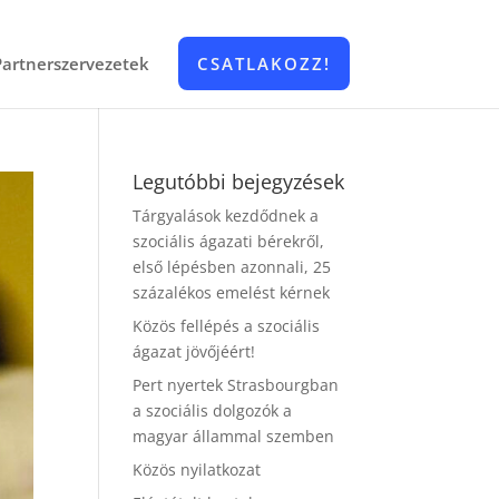
Partnerszervezetek
CSATLAKOZZ!
Legutóbbi bejegyzések
Tárgyalások kezdődnek a
szociális ágazati bérekről,
első lépésben azonnali, 25
százalékos emelést kérnek
Közös fellépés a szociális
ágazat jövőjéért!
Pert nyertek Strasbourgban
a szociális dolgozók a
magyar állammal szemben
Közös nyilatkozat