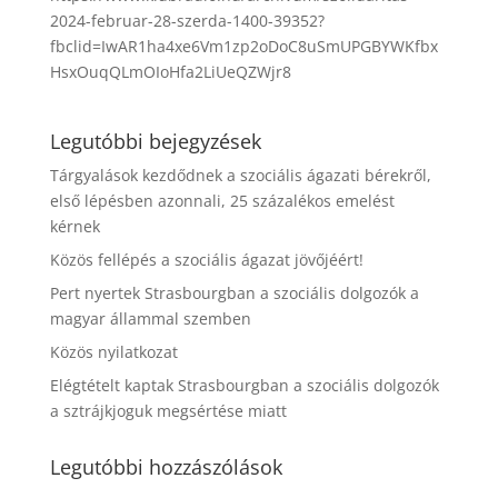
2024-februar-28-szerda-1400-39352?
fbclid=IwAR1ha4xe6Vm1zp2oDoC8uSmUPGBYWKfbx
HsxOuqQLmOIoHfa2LiUeQZWjr8
Legutóbbi bejegyzések
Tárgyalások kezdődnek a szociális ágazati bérekről,
első lépésben azonnali, 25 százalékos emelést
kérnek
Közös fellépés a szociális ágazat jövőjéért!
Pert nyertek Strasbourgban a szociális dolgozók a
magyar állammal szemben
Közös nyilatkozat
Elégtételt kaptak Strasbourgban a szociális dolgozók
a sztrájkjoguk megsértése miatt
Legutóbbi hozzászólások