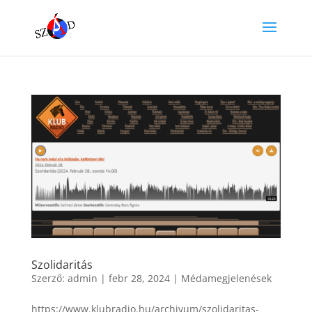
Szolidaritás
Szerző:
admin
|
febr 28, 2024
|
Médamegjelenések
https://www.klubradio.hu/archivum/szolidaritas-