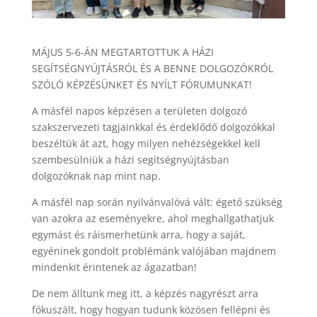
MÁJUS 5-6-ÁN MEGTARTOTTUK A HÁZI
SEGÍTSÉGNYÚJTÁSRÓL ÉS A BENNE DOLGOZÓKRÓL
SZÓLÓ KÉPZÉSÜNKET ÉS NYÍLT FÓRUMUNKAT!
A másfél napos képzésen a területen dolgozó
szakszervezeti tagjainkkal és érdeklődő dolgozókkal
beszéltük át azt, hogy milyen nehézségekkel kell
szembesülniük a házi segítségnyújtásban
dolgozóknak nap mint nap.
A másfél nap során nyilvánvalóvá vált: égető szükség
van azokra az eseményekre, ahol meghallgathatjuk
egymást és ráismerhetünk arra, hogy a saját,
egyéninek gondolt problémánk valójában majdnem
mindenkit érintenek az ágazatban!
De nem álltunk meg itt, a képzés nagyrészt arra
fókuszált, hogy hogyan tudunk közösen fellépni és