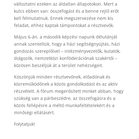
változtatni ezeken az áldatlan állapotokon. Mert a
kulcs ebben van: összefogást és a benne rejlő erőt
kell felmutatnuk. Ennek megszervezése nem kis
feladat, ehhez kaptak támpontokat a résztvevők.
Május 6-án, a második képzési napunk délutánját
annak szenteltük, hogy a házi segítségnyújtás, házi
gondozás szereplőivel – intézményvezetők, kutatók,
dolgozók, nemzetközi konföderációnak szakértői –
közösen beszéljük át a terület nehézségeit.
Köszönjük minden résztvevőnek, előadónak és
közreműködőnek a közös gondolkodást és az aktív
részvételt. A fórum megerősített minket abban, hogy
szükség van a párbeszédre, az összefogásra és a
közös fellépésre a méltó munkafeltételekért és a
minőségi ellátásért.
Folytatjuk!