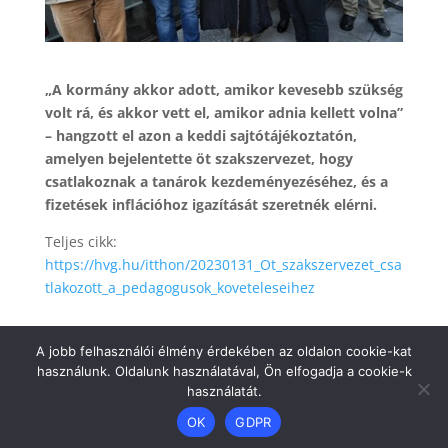
„A kormány akkor adott, amikor kevesebb szükség
volt rá, és akkor vett el, amikor adnia kellett volna”
– hangzott el azon a keddi sajtótájékoztatón,
amelyen bejelentette öt szakszervezet, hogy
csatlakoznak a tanárok kezdeményezéséhez, és a
fizetések inflációhoz igazítását szeretnék elérni.
Teljes cikk:
https://hvg.hu/itthon/20230131_Ot_szakszervezet_csa
tlakozott_a_pedagogusok_koveteleseihez
A jobb felhasználói élmény érdekében az oldalon cookie-kat
használunk. Oldalunk használatával, Ön elfogadja a cookie-k
használatát.
OK
GDPR
Dizájn:
Elegant Themes
| Motor:
WordPress