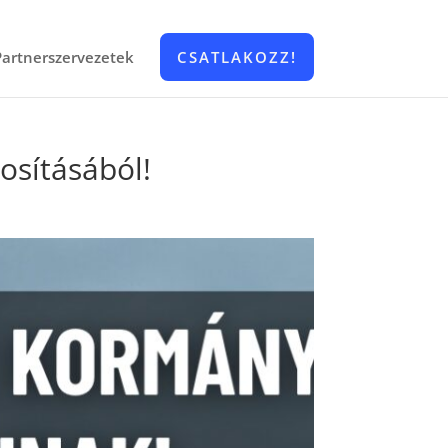
Partnerszervezetek
CSATLAKOZZ!
osításából!