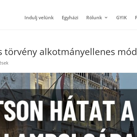
Indulj velünk
Egyházi
Rólunk
GYIK
s törvény alkotmányellenes mód
ések