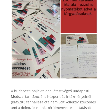
A budapesti hajléktalanellátást végző Budapesti
Módszertani Szociális Központ és Intézményeinél
(BMSZKI) fennállása óta nem volt kollektív szerződés,
ami a dolgozók munkakörülményeit és juttatásait