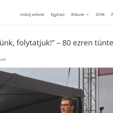
Indulj velünk
Egyházi
Rólunk
GYIK
nk, folytatjuk!” – 80 ezren tünt
sek