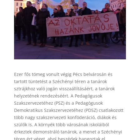
Ezer fős tömeg vonult végig Pécs belvárosán és
tartott tüntetést a Széchényi téren a tanárok
sztrájkhoz való jogán visszaállításáért, a tanárok
helyzetének rendezéséért. A Pedagógusok
Szakszervezetéhez (PSZ) és a Pedagógusok
Demokratikus Szakszervezetéhez (PDSZ) csatlakozott
több nagy szakszervezeti konföderáció, diákok és
szülők is. A környék több városának iskoláiból
érkeztek demonstráló tanárok, a menet a Széchényi
téren ért véget, ahol beszédek hangoztak el.