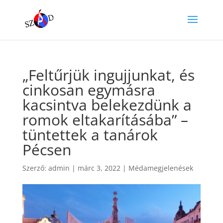
„Feltűrjük ingujjunkat, és
cinkosan egymásra
kacsintva belekezdünk a
romok eltakarításába” –
tüntettek a tanárok
Pécsen
Szerző:
admin
|
márc 3, 2022
|
Médamegjelenések