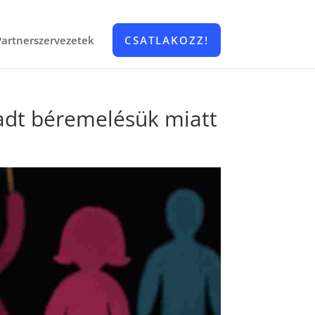
Partnerszervezetek
CSATLAKOZZ!
aradt béremelésük miatt