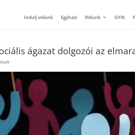
Indulj velünk
Egyházi
Rólunk
GYIK
szociális ágazat dolgozói az elm
ések