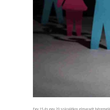
Egy 15 és egy 20 százalékos elmaradt béremelés