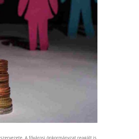
kszervezete. A fővárosi önkormányzat reagált is