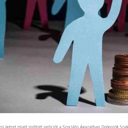
i ígéret miatt indított petíciót a Szociális Ágazatban Dolgozók Sza