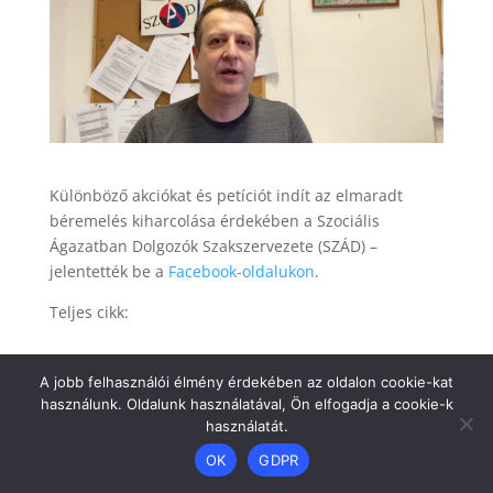
Különböző akciókat és petíciót indít az elmaradt
béremelés kiharcolása érdekében a Szociális
Ágazatban Dolgozók Szakszervezete (SZÁD) –
jelentették be a
Facebook-oldalukon
.
Teljes cikk:
A jobb felhasználói élmény érdekében az oldalon cookie-kat
használunk. Oldalunk használatával, Ön elfogadja a cookie-k
használatát.
OK
GDPR
Dizájn:
Elegant Themes
| Motor:
WordPress