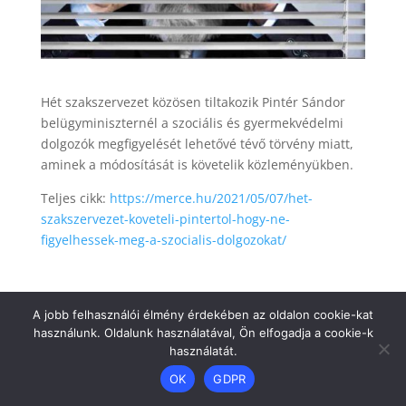
Hét szakszervezet közösen tiltakozik Pintér Sándor
belügyminiszternél a szociális és gyermekvédelmi
dolgozók megfigyelését lehetővé tévő törvény miatt,
aminek a módosítását is követelik közleményükben.
Teljes cikk:
https://merce.hu/2021/05/07/het-
szakszervezet-koveteli-pintertol-hogy-ne-
figyelhessek-meg-a-szocialis-dolgozokat/
A jobb felhasználói élmény érdekében az oldalon cookie-kat
használunk. Oldalunk használatával, Ön elfogadja a cookie-k
használatát.
Dizájn:
Elegant Themes
| Motor:
WordPress
OK
GDPR