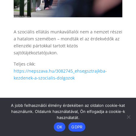
A szociális ellátás munkavállalói nem a nemzet részei
a hatalom szemében – mondták el az érdekvédők az
ellenzéki pártokkal tartott közös
sajtótájékoztatójukon.
Teljes cikk:
https://nepszava.hu/3082745_ehsegsztrajkba-
kezdenek-a-szocialis-dolgozok
A jobb felhasználói élmény érdekében az oldalon cookie-kat
használunk. Oldalunk használatával, Ön elfogadja a cookie-k
használatát.
Dizájn:
Elegant Themes
| Motor:
WordPress
OK
GDPR